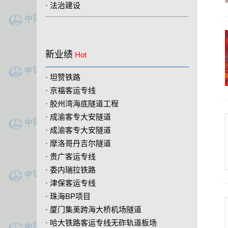
·
法治建设
新业绩
Hot
·
坦赞铁路
·
京福客运专线
·
胶州湾海底隧道工程
·
成渝客专大安隧道
·
成渝客专大安隧道
·
摩洛哥丹吉尔隧道
·
贵广客运专线
·
委内瑞拉铁路
·
津保客运专线
·
珠海BP项目
·
厦门集美跨海大桥机场隧道
·
哈大铁路客运专线无砟轨道板场