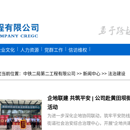
|
|
|
|
企业文化
人力资源
党群工作
信访维权
您当前位置：
中铁二局第二工程有限公司
>>
新闻中心
>>
法治建设
企地联建 共筑平安 | 公司赴黄田
活动
为进一步深化企地协同联动，筑牢平安防线
街道社会治安综合治理中心，开展“企地共建、