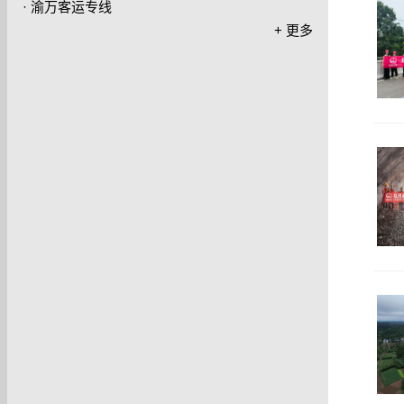
·
渝万客运专线
+ 更多