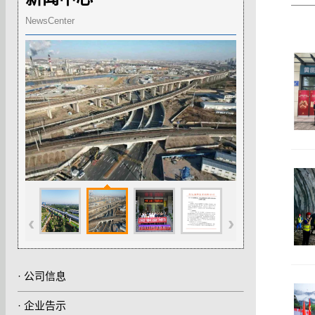
NewsCenter
点赞！青岛安顺路项目荣获全国市政工程最高
‹
›
质量水平评价
近日，中国市政工程协会公布了2025年度市政工程最高质
量水平评价工程名单。中铁二局承建的青岛安顺路项目榜
·
公司信息
上有名，展现了中铁二局在市政工程建设中的领先水平。
·
企业告示