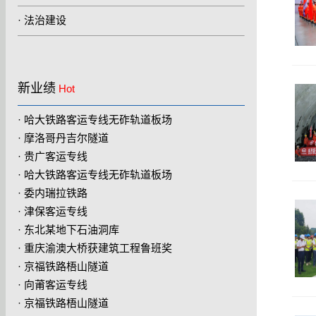
该奖项系我国市政工程领域质量管理的最高荣誉，代表行
·
法治建设
业工
新业绩
Hot
·
哈大铁路客运专线无砟轨道板场
·
摩洛哥丹吉尔隧道
·
贵广客运专线
·
哈大铁路客运专线无砟轨道板场
·
委内瑞拉铁路
·
津保客运专线
·
东北某地下石油洞库
·
重庆渝澳大桥获建筑工程鲁班奖
·
京福铁路梧山隧道
·
向莆客运专线
·
京福铁路梧山隧道