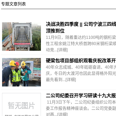
专题文章列表
决战决胜四季度 || 公司宁波三
顶推到位
11月9日，随着重达约1100吨的钢
性工程余姚江特大桥首跨80米钢桁梁
动竞...
[详细]
硬梁包项目部组织观看庆祝改革开
40年众志成城、40年砥砺奋进、40年
庆，冬日的大渡河也因此显得格外阳
最先看到...
[详细]
二公司纪委召开学习研读十九大报
11月3日下午，二公司纪委组织公司
委工作报告精神座谈会。二公司党委
对两...
[详细]