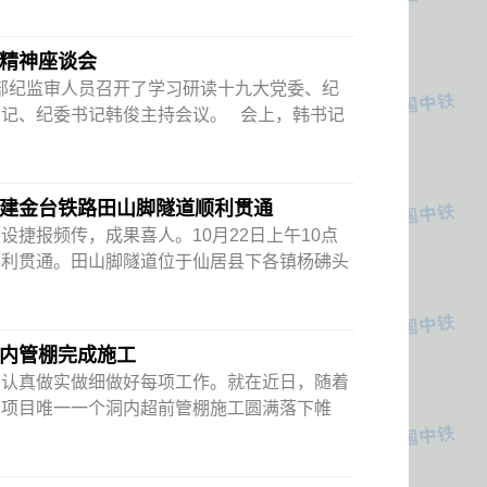
精神座谈会
部纪监审人员召开了学习研读十九大党委、纪
记、纪委书记韩俊主持会议。 会上，韩书记
建金台铁路田山脚隧道顺利贯通
捷报频传，成果喜人。10月22日上午10点
顺利贯通。田山脚隧道位于仙居县下各镇杨砩头
内管棚完成施工
目认真做实做细做好每项工作。就在近日，随着
，项目唯一一个洞内超前管棚施工圆满落下帷