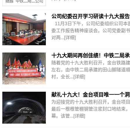
公司纪委召开学习研读十九大报告
11月3日下午，公司纪委组织公司本
委工作报告精神座谈会。公司党委副书
对两...
[详细]
十九大期间再创佳绩！中铁二局承
随着党的十九大胜利召开，金台铁路建设
左右，由中铁二局承建的田山脚隧道
村，全长...
[详细]
献礼十九大！金台项目唯一一个洞
为迎接党的十九大胜利召开，金台项
最后一根根管棚钢管注浆封口地结束
幕。该管...
[详细]