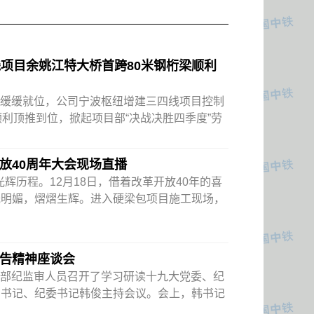
四线项目余姚江特大桥首跨80米钢桁梁顺利
桁梁缓缓就位，公司宁波枢纽增建三四线项目控制
顺利顶推到位，掀起项目部“决战决胜四季度”劳
放40周年大会现场直播
光辉历程。12月18日，借着改革开放40年的喜
光明媚，熠熠生辉。进入硬梁包项目施工现场，
告精神座谈会
本部纪监审人员召开了学习研读十九大党委、纪
副书记、纪委书记韩俊主持会议。会上，韩书记