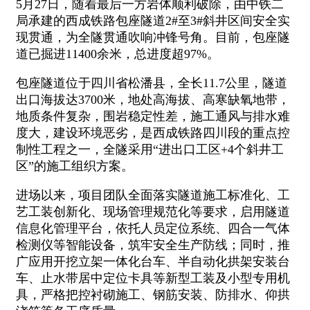
5月27日，随着最后一方岩体顺利破除，由中铁二
局承建的西成铁路包座隧道2#至3#斜井区间安全实
现贯通，为全隧贯通吹响冲锋号角。目前，包座隧
道已掘进11400余米，总进度超97%。
包座隧道位于四川省松潘县，全长11.7公里，隧道
出口海拔达3700米，地处高海拔、高寒缺氧地带，
地质条件复杂，围岩稳定性差，施工通风与排水难
度大，建设环境恶劣，是西成铁路四川段的重点控
制性工程之一，全隧采用“进出口工区+4个斜井工
区”的施工组织方案。
进场以来，项目团队全面落实隧道施工标准化、工
艺工装创新化、现场管理规范化等要求，启用隧道
信息化管理平台，依托人员定位系统、四合一气体
检测仪等智能设备，筑牢安全生产防线；同时，推
广应用开挖立架一体化台车、半自动化拱架安装台
车、止水带居中定位卡具等新型工装及小型专用机
具，严格把控衬砌施工、钢筋安装、防排水、仰拱