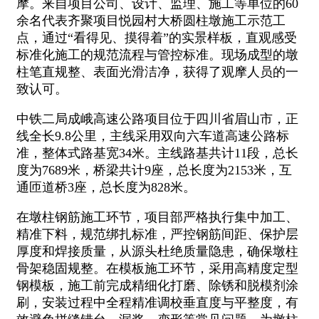
摩。来自项目公司、设计、监理、施工等单位的60
余名代表齐聚项目悦园村大桥圆柱墩施工示范工
点，通过“看得见、摸得着”的实景样板，直观感受
标准化施工的规范流程与管控标准。现场成型的墩
柱笔直规整、表面光滑洁净，获得了观摩人员的一
致认可。
中铁二局成峨高速公路项目位于四川省眉山市，正
线全长9.8公里，主线采用双向六车道高速公路标
准，整体式路基宽34米。主线路基共计11段，总长
度为7689米，桥梁共计9座，总长度为2153米，互
通匝道桥3座，总长度为828米。
在墩柱钢筋施工环节，项目部严格执行集中加工、
精准下料，规范绑扎标准，严控钢筋间距、保护层
厚度和焊接质量，从源头杜绝质量隐患，确保墩柱
骨架稳固规整。在模板施工环节，采用高精度定型
钢模板，施工前完成精细化打磨、除锈和脱模剂涂
刷，安装过程中全程精准调校垂直度与平整度，有