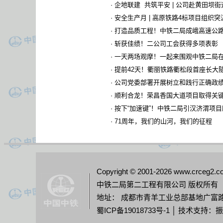
·
企地联建 共筑平安 | 公司赴黄田坝
·
安全生产月 | 高原铁路4标项目组织
·
打造品质工程！中铁二局成峨高速公
·
斩获佳绩！二公司工会获得多项表彰
·
一天两场观摩！一起来围观中铁二局
·
提前42天！衢丽铁路衢松段首座长大
·
公司党委部署开展树立和践行正确政
·
顺利合龙！荣昌香国大道项目取得关
·
按下“加速键”！中铁二局引汉济渭项
·
71周年，我们的山河，我们的征程
Copyright © 2001-2026 www.crceg2.co
中铁二局第二工程有限公司 版权所有
地址： 成都市青羊工业总部基地广富路218号G
蜀ICP备19018733号-1
│ 技术支持：振