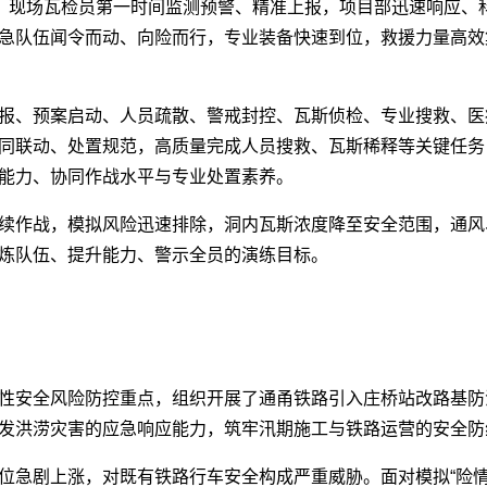
后，现场瓦检员第一时间监测预警、精准上报，项目部迅速响应、
急队伍闻令而动、向险而行，专业装备快速到位，救援力量高效
报、预案启动、人员疏散、警戒封控、瓦斯侦检、专业搜救、医
同联动、处置规范，高质量完成人员搜救、瓦斯稀释等关键任务
能力、协同作战水平与专业处置素养。
续作战，模拟风险迅速排除，洞内瓦斯浓度降至安全范围，通风
炼队伍、提升能力、警示全员的演练目标。
性安全风险防控重点，组织开展了通甬铁路引入庄桥站改路基防
发洪涝灾害的应急响应能力，筑牢汛期施工与铁路运营的安全防
位急剧上涨，对既有铁路行车安全构成严重威胁。面对模拟“险情