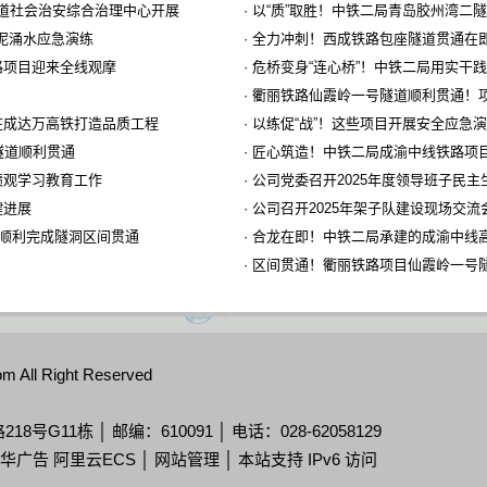
街道社会治安综合治理中心开展
·
以“质”取胜！中铁二局青岛胶州湾二
突泥涌水应急演练
·
全力冲刺！西成铁路包座隧道贯通在
路项目迎来全线观摩
·
危桥变身“连心桥”！中铁二局用实干
·
衢丽铁路仙霞岭一号隧道顺利贯通！
在成达万高铁打造品质工程
·
以练促“战”！这些项目开展安全应急
隧道顺利贯通
·
匠心筑造！中铁二局成渝中线铁路项
绩观学习教育工作
·
公司党委召开2025年度领导班子民主
键进展
·
公司召开2025年架子队建设现场交流
目顺利完成隧洞区间贯通
·
合龙在即！中铁二局承建的成渝中线
·
区间贯通！衢丽铁路项目仙霞岭一号
m All Right Reserved
11栋 │ 邮编：610091 │ 电话：028-62058129
华广告 阿里云ECS │
网站管理
│ 本站支持 IPv6 访问