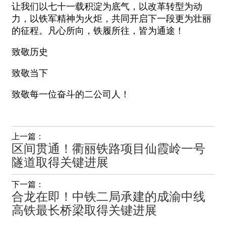
让我们以七十一载积淀为底气，以改革转型为动
力，以铁军精神为火炬，共同开启下一段更为壮丽
的征程。凡心所向，铁履所往，皆为通途！
致敬历史
致敬当下
致敬每一位奋斗的二公司人！
上一篇：
区间贯通！衢丽铁路项目仙霞岭一号
隧道取得关键进展
下一篇：
合龙在即！中铁二局承建的成渝中线
高铁最长桥梁取得关键进展