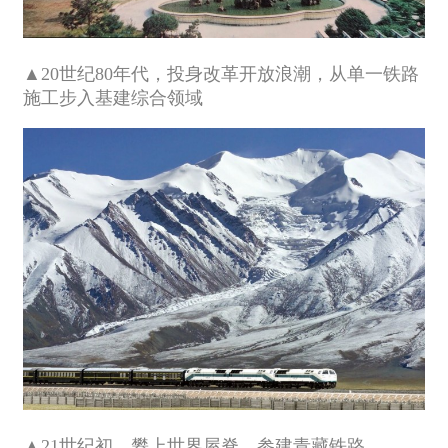
▲20世纪80年代，投身改革开放浪潮，从单一铁路
施工步入基建综合领域
▲21世纪初，攀上世界屋脊，参建青藏铁路