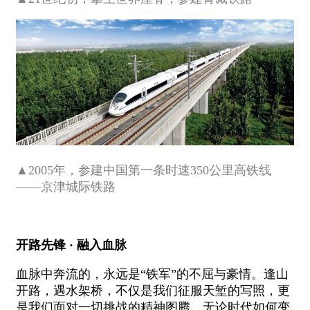
▲2005年，参建中国第一条时速350公里高铁线
——京津城际铁路
开路先锋 · 融入血脉
血脉中奔流的，永远是“铁军”的不屈与豪情。逢山
开路，遇水架桥，不仅是我们征服天堑的写照，更
是我们面对一切挑战的精神图腾。无论时代如何变