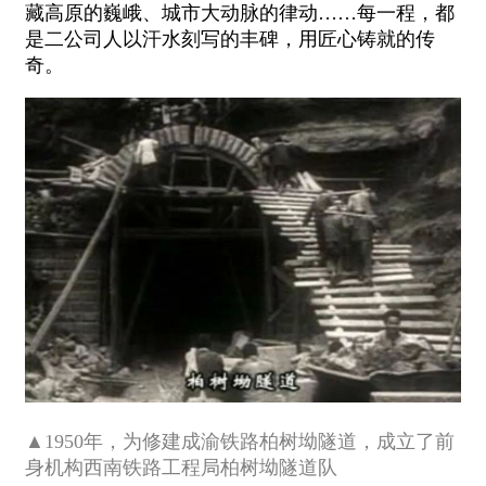
藏高原的巍峨、城市大动脉的律动……每一程，都
是二公司人以汗水刻写的丰碑，用匠心铸就的传
奇。
▲1950年，为修建成渝铁路柏树坳隧道，成立了前
身机构西南铁路工程局柏树坳隧道队