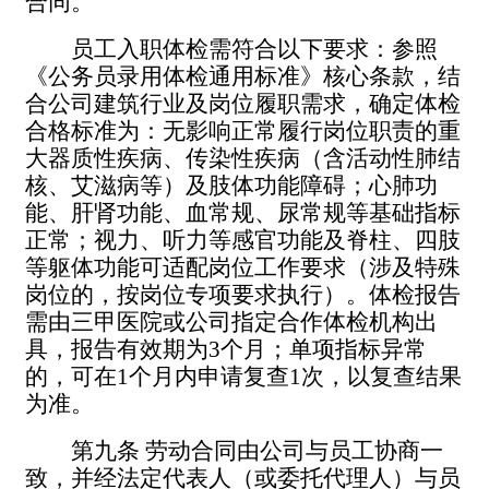
合同。
员工入职体检需符合以下要求：参照
《公务员录用体检通用标准》核心条款，结
合公司建筑行业及岗位履职需求，确定体检
合格标准为：无影响正常履行岗位职责的重
大器质性疾病、传染性疾病（含活动性肺结
核、艾滋病等）及肢体功能障碍；心肺功
能、肝肾功能、血常规、尿常规等基础指标
正常；视力、听力等感官功能及脊柱、四肢
等躯体功能可适配岗位工作要求（涉及特殊
岗位的，按岗位专项要求执行）。体检报告
需由三甲医院或公司指定合作体检机构出
具，报告有效期为
3
个月；单项指标异常
的，可在
1
个月内申请复查
1
次，以复查结果
为准。
第九条
劳动
合同由公司与员工协商一
致，并经法定代表人（或委托代理人）与员